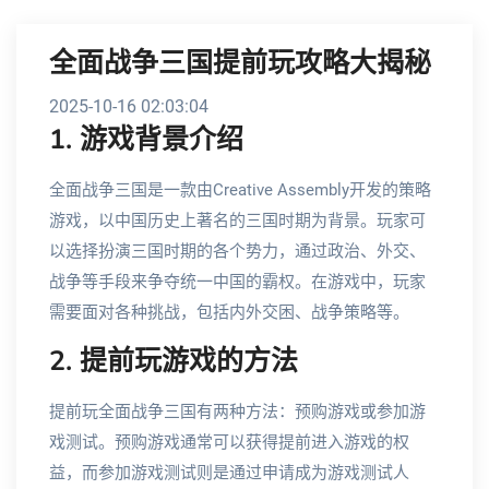
全面战争三国提前玩攻略大揭秘
2025-10-16 02:03:04
1. 游戏背景介绍
全面战争三国是一款由Creative Assembly开发的策略
游戏，以中国历史上著名的三国时期为背景。玩家可
以选择扮演三国时期的各个势力，通过政治、外交、
战争等手段来争夺统一中国的霸权。在游戏中，玩家
需要面对各种挑战，包括内外交困、战争策略等。
2. 提前玩游戏的方法
提前玩全面战争三国有两种方法：预购游戏或参加游
戏测试。预购游戏通常可以获得提前进入游戏的权
益，而参加游戏测试则是通过申请成为游戏测试人