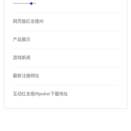
网页版红龙德州
产品展示
游戏新闻
最新注册网址
互动红龙德州poker下载地址