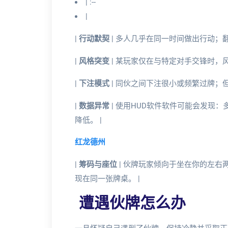
| :--
|
|
行动默契
| 多人几乎在同一时间做出行动；
|
风格突变
| 某玩家仅在与特定对手交锋时，
|
下注模式
| 同伙之间下注很小或频繁过牌；
|
数据异常
| 使用HUD软件软件可能会发现
降低。 |
红龙德州
|
筹码与座位
| 伙牌玩家倾向于坐在你的左右
现在同一张牌桌。 |
️ 遭遇伙牌怎么办