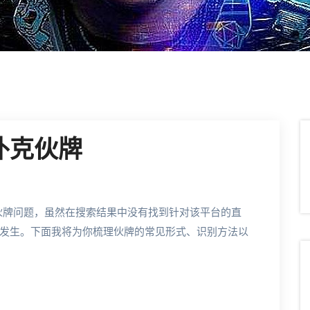
扑克伙牌
的伙牌问题，虽然在搜索结果中没有找到针对该平台的直
发生。下面我将为你梳理伙牌的常见形式、识别方法以