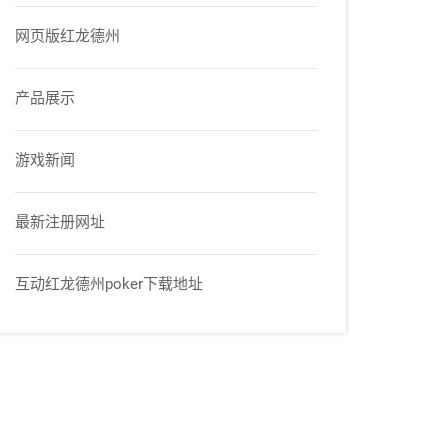
网页版红龙德州
产品展示
游戏新闻
最新注册网址
互动红龙德州poker下载地址