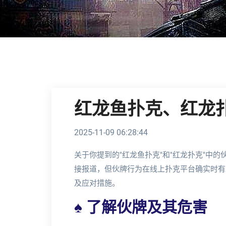
红龙鱼扑克、红龙
2025-11-09 06:28:44
关于你提到的"红龙鱼扑克"和"红龙扑克"中
接报道，但伙牌行为在线上扑克平台确实时有
及应对措施。
♠️ 了解伙牌及其危害