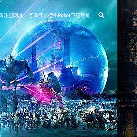
新注册网址
互动红龙德州poker下载地址