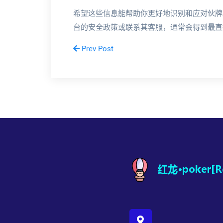
希望这些信息能帮助你更好地识别和应对伙牌
台的安全政策或联系其客服，通常会得到最直
Prev Post