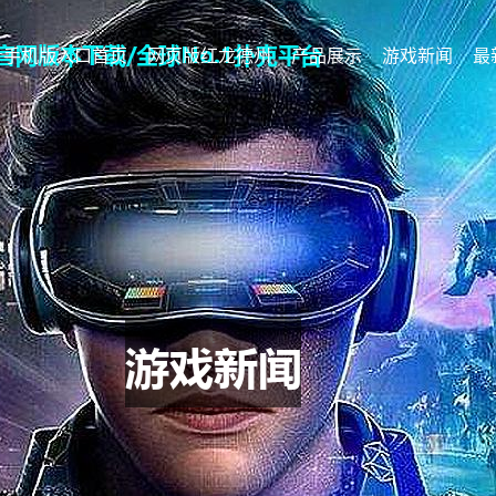
手机版入口首页
网页版红龙德州
产品展示
游戏新闻
最