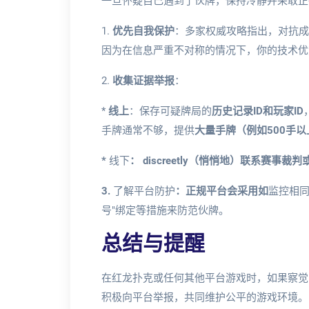
一旦怀疑自己遇到了伙牌，保持冷静并采取正
1.
优先自我保护
：多家权威攻略指出，对抗成
因为在信息严重不对称的情况下，你的技术优
2.
收集证据举报
：
*
线上
：保存可疑牌局的
历史记录ID和玩家ID
手牌通常不够，提供
大量手牌（例如500手
*
线下
： discreetly（悄悄地）联系赛
3.
了解平台防护
：正规平台会采用如
监控相同
号"绑定等措施来防范伙牌。
总结与提醒
在红龙扑克或任何其他平台游戏时，如果察觉
积极向平台举报，共同维护公平的游戏环境。