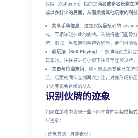
伙牌（Collusion）指的是
两名或多名玩家在
成以多打少的局面，从而损害其他玩家的利益
共享手牌信息
：这是伙牌最核心的 adva
式，互相知晓彼此的底牌。这使得他们能像打
牌。例如，当知道你手持强牌后，他们可能会
软玩法（Soft Playing）
：伙牌玩家之间会
玩家时，往往只进行小额下注甚至连续过牌，
夹击与传递筹码
：你可能会感觉自己在牌桌
后，后面的同伙立刻再次加注，对你形成挤压
全更有机会晋级的队友。
识别伙牌的迹象
如果在游戏中发现一些不同寻常的默契或模式
些迹象
：
| 迹象类别 | 具体表现 |